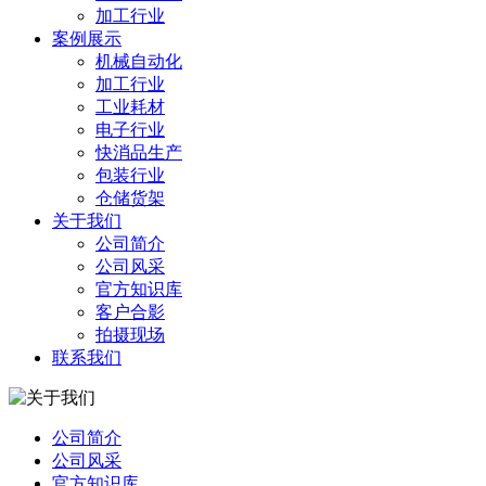
加工行业
案例展示
机械自动化
加工行业
工业耗材
电子行业
快消品生产
包装行业
仓储货架
关于我们
公司简介
公司风采
官方知识库
客户合影
拍摄现场
联系我们
公司简介
公司风采
官方知识库