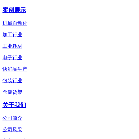
案例展示
机械自动化
加工行业
工业耗材
电子行业
快消品生产
包装行业
仓储货架
关于我们
公司简介
公司风采