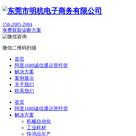
158-2085-2904
免费获取诊断方案
微信二维码扫描
首页
阿里1688诚信通运营托管
解决方案
案例展示
关于我们
联系我们
首页
阿里1688诚信通运营托管
解决方案
机械自动化
工业耗材
快消品生产