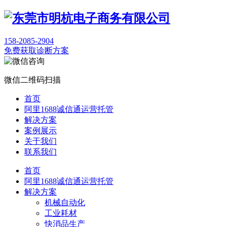
158-2085-2904
免费获取诊断方案
微信二维码扫描
首页
阿里1688诚信通运营托管
解决方案
案例展示
关于我们
联系我们
首页
阿里1688诚信通运营托管
解决方案
机械自动化
工业耗材
快消品生产