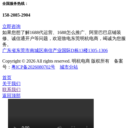
全国服务热线：
158-2085-2904
立即咨询
如果您想了解1688代运营、1688怎么推广、阿里巴巴店铺装
修、诚信通开户等问题，欢迎致电东莞明杭电商，竭诚为您服
务。
广东省东莞市南城区南信产业国际D栋13楼1305-1306
Copyright © 2026 All rights reserved. 明杭电商 版权所有 备案
号：
粤ICP备2026080702号
城市分站
首页
关于我们
联系我们
返回顶部