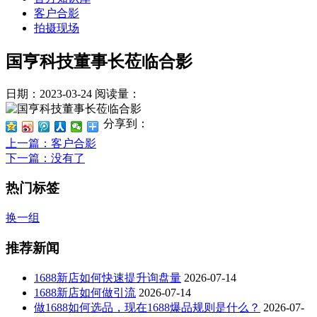
客户合影
拍摄现场
国亨科技董事长莅临合影
日期：2023-03-24
阅读量：
分享到：
上一篇
：客户合影
下一篇
：没有了
热门标签
换一组
推荐新闻
1688新店如何快速提升询盘量
2026-07-14
1688新店如何做引流
2026-07-14
做1688如何选品，现在1688爆品规则是什么？
2026-07-