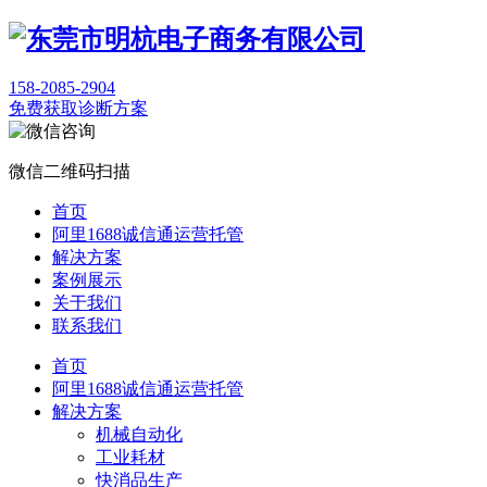
158-2085-2904
免费获取诊断方案
微信二维码扫描
首页
阿里1688诚信通运营托管
解决方案
案例展示
关于我们
联系我们
首页
阿里1688诚信通运营托管
解决方案
机械自动化
工业耗材
快消品生产