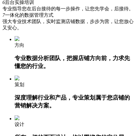
6
后台实操培训
专业指导您在后台接待的每一步操作，让您先学会，后接待。
7
一体化的数据管理方式
强大专业技术团队，实时监测店铺数据，步步为营，让您放心
又安心。
方向
专业数据分析团队，把握店铺方向前，力求先
懂您的行业。
策划
深度理解行业和产品，专业策划属于您店铺的
营销解决方案。
设计