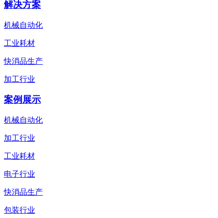
解决方案
机械自动化
工业耗材
快消品生产
加工行业
案例展示
机械自动化
加工行业
工业耗材
电子行业
快消品生产
包装行业