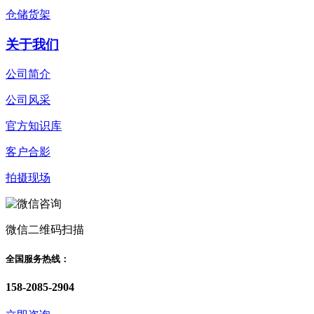
仓储货架
关于我们
公司简介
公司风采
官方知识库
客户合影
拍摄现场
微信二维码扫描
全国服务热线：
158-2085-2904