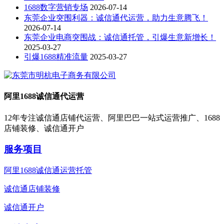
1688数字营销专场
2026-07-14
东莞企业突围利器：诚信通代运营，助力生意腾飞！
2026-07-14
东莞企业电商突围战：诚信通托管，引爆生意新增长！
2025-03-27
引爆1688精准流量
2025-03-27
阿里1688诚信通代运营
12年专注诚信通店铺代运营、阿里巴巴一站式运营推广、1688
店铺装修、诚信通开户
服务项目
阿里1688诚信通运营托管
诚信通店铺装修
诚信通开户