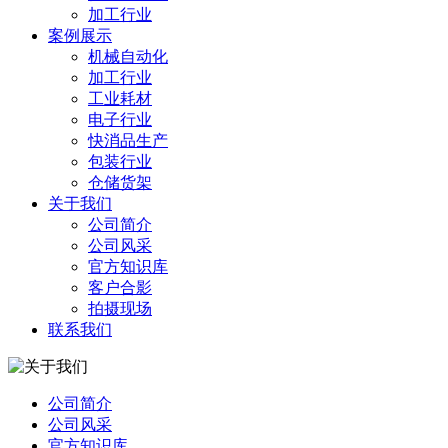
加工行业
案例展示
机械自动化
加工行业
工业耗材
电子行业
快消品生产
包装行业
仓储货架
关于我们
公司简介
公司风采
官方知识库
客户合影
拍摄现场
联系我们
公司简介
公司风采
官方知识库