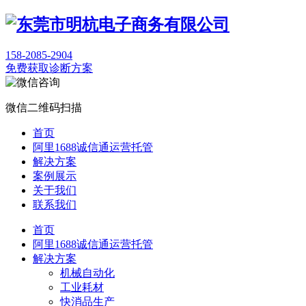
158-2085-2904
免费获取诊断方案
微信二维码扫描
首页
阿里1688诚信通运营托管
解决方案
案例展示
关于我们
联系我们
首页
阿里1688诚信通运营托管
解决方案
机械自动化
工业耗材
快消品生产