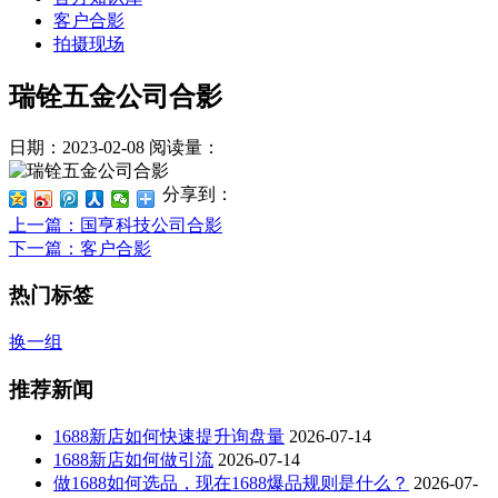
客户合影
拍摄现场
瑞铨五金公司合影
日期：2023-02-08
阅读量：
分享到：
上一篇
：国亨科技公司合影
下一篇
：客户合影
热门标签
换一组
推荐新闻
1688新店如何快速提升询盘量
2026-07-14
1688新店如何做引流
2026-07-14
做1688如何选品，现在1688爆品规则是什么？
2026-07-