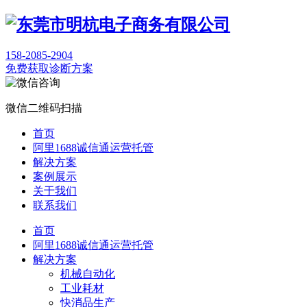
158-2085-2904
免费获取诊断方案
微信二维码扫描
首页
阿里1688诚信通运营托管
解决方案
案例展示
关于我们
联系我们
首页
阿里1688诚信通运营托管
解决方案
机械自动化
工业耗材
快消品生产