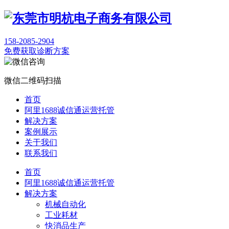
158-2085-2904
免费获取诊断方案
微信二维码扫描
首页
阿里1688诚信通运营托管
解决方案
案例展示
关于我们
联系我们
首页
阿里1688诚信通运营托管
解决方案
机械自动化
工业耗材
快消品生产