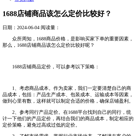
1688店铺商品该怎么定价比较好？
日期：2024-06-04
阅读量：
众所周知，1688商品价格，是影响买家下单的重要因素，
那么，1688店铺商品该怎么定价比较好呢？
1688店铺商品定价，可以参考以下策略：
1、考虑商品成本。作为卖家，我们一定要清楚自己的商
品成本，包括：产品生产成本、包装成本、运输成本等因素，
做到心里有数，这样就可以制定合适的价格，确保店铺盈利。
2、参考同行产品定价。在1688平台找到自己的同行，统
计一下他们的产品定价，再结合我们的商品成本，制定相应的
定价策略，避免过高或过低的定价。