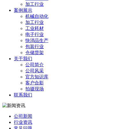
加工行业
案例展示
机械自动化
加工行业
工业耗材
电子行业
快消品生产
包装行业
仓储货架
关于我们
公司简介
公司风采
官方知识库
客户合影
拍摄现场
联系我们
公司新闻
行业资讯
常见问题