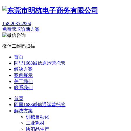
158-2085-2904
免费获取诊断方案
微信二维码扫描
首页
阿里1688诚信通运营托管
解决方案
案例展示
关于我们
联系我们
首页
阿里1688诚信通运营托管
解决方案
机械自动化
工业耗材
快消品生产