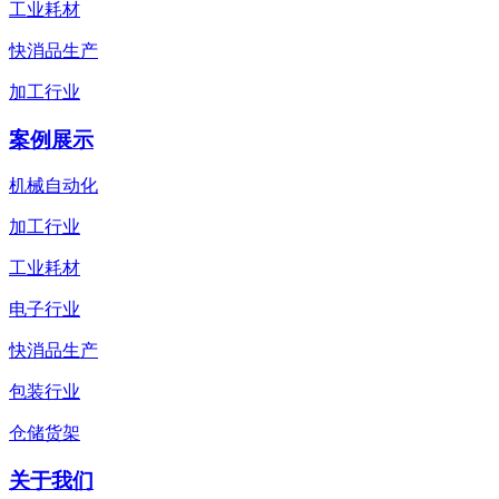
工业耗材
快消品生产
加工行业
案例展示
机械自动化
加工行业
工业耗材
电子行业
快消品生产
包装行业
仓储货架
关于我们