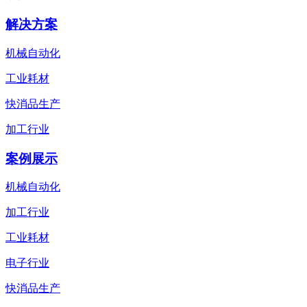
解决方案
机械自动化
工业耗材
快消品生产
加工行业
案例展示
机械自动化
加工行业
工业耗材
电子行业
快消品生产