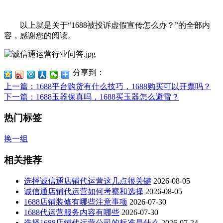
以上就是关于“1688被投诉虚假宣传怎么办？”的全部内
容，感谢您的阅读。
分享到：
上一篇
：1688平台购货有什么技巧，1688购买可以开票吗？
下一篇
：1688玉器保真吗，1688买玉器怎么避雷？
热门标签
换一组
相关推荐
选择诚信通店铺代运营这几点很关键
2026-08-05
诚信通店铺代运营如何考察和选择
2026-08-05
1688店铺装修有哪些注意事项
2026-07-30
1688代运营服务内容有哪些
2026-07-30
选择1688店铺代运营公司的标准是什么
2026-07-24