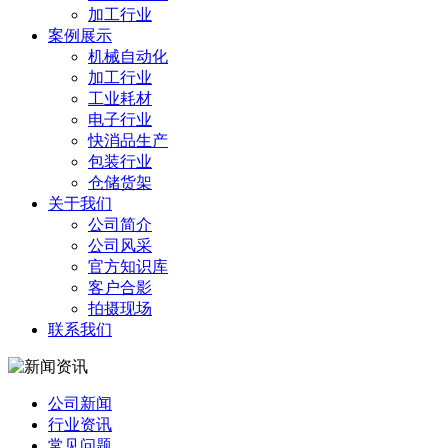
加工行业
案例展示
机械自动化
加工行业
工业耗材
电子行业
快消品生产
包装行业
仓储货架
关于我们
公司简介
公司风采
官方知识库
客户合影
拍摄现场
联系我们
公司新闻
行业资讯
常见问题