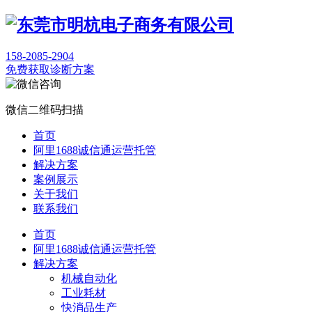
158-2085-2904
免费获取诊断方案
微信二维码扫描
首页
阿里1688诚信通运营托管
解决方案
案例展示
关于我们
联系我们
首页
阿里1688诚信通运营托管
解决方案
机械自动化
工业耗材
快消品生产