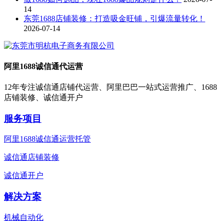
14
东莞1688店铺装修：打造吸金旺铺，引爆流量转化！
2026-07-14
阿里1688诚信通代运营
12年专注诚信通店铺代运营、阿里巴巴一站式运营推广、1688
店铺装修、诚信通开户
服务项目
阿里1688诚信通运营托管
诚信通店铺装修
诚信通开户
解决方案
机械自动化