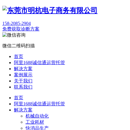
158-2085-2904
免费获取诊断方案
微信二维码扫描
首页
阿里1688诚信通运营托管
解决方案
案例展示
关于我们
联系我们
首页
阿里1688诚信通运营托管
解决方案
机械自动化
工业耗材
快消品生产