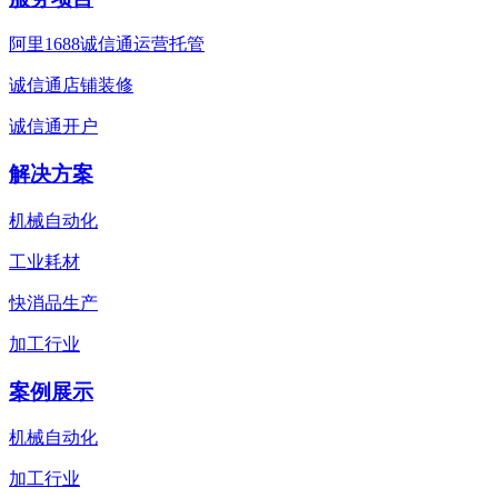
阿里1688诚信通运营托管
诚信通店铺装修
诚信通开户
解决方案
机械自动化
工业耗材
快消品生产
加工行业
案例展示
机械自动化
加工行业