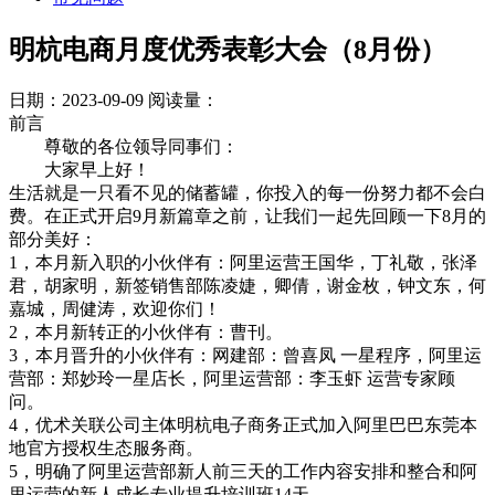
明杭电商月度优秀表彰大会（8月份）
日期：2023-09-09
阅读量：
前言
尊敬的各位领导同事们：
大家早上好！
生活就是一只看不见的储蓄罐，你投入的每一份努力都不会白
费。在正式开启9月新篇章之前，让我们一起先回顾一下8月的
部分美好：
1，本月新入职的小伙伴有：阿里运营王国华，丁礼敬，张泽
君，胡家明，新签销售部陈凌婕，卿倩，谢金枚，钟文东，何
嘉城，周健涛，欢迎你们！
2，本月新转正的小伙伴有：曹刊。
3，本月晋升的小伙伴有：网建部：曾喜凤 一星程序，阿里运
营部：郑妙玲一星店长，阿里运营部：李玉虾 运营专家顾
问。
4，优术关联公司主体明杭电子商务正式加入阿里巴巴东莞本
地官方授权生态服务商。
5，明确了阿里运营部新人前三天的工作内容安排和整合和阿
里运营的新人成长专业提升培训班14天。