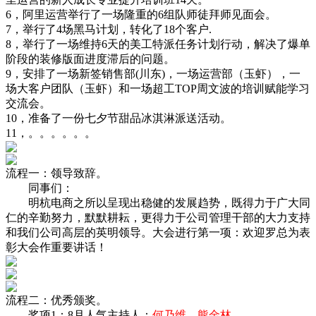
6，阿里运营举行了一场隆重的6组队师徒拜师见面会。
7，举行了4场黑马计划，转化了18个客户.
8，举行了一场维持6天的美工特派任务计划行动，解决了爆单
阶段的装修版面进度滞后的问题。
9，安排了一场新签销售部(川东)，一场运营部（玉虾），一
场大客户团队（玉虾）和一场超工TOP周文波的培训赋能学习
交流会。
10，准备了一份七夕节甜品冰淇淋派送活动。
11，。。。。。。
流程一：领导致辞。
同事们：
明杭电商之所以呈现出稳健的发展趋势，既得力于广大同
仁的辛勤努力，默默耕耘，更得力于公司管理干部的大力支持
和我们公司高层的英明领导。大会进行第一项：欢迎罗总为表
彰大会作重要讲话！
流程二：优秀颁奖。
奖项1：8月人气主持人：
何乃维，熊金林