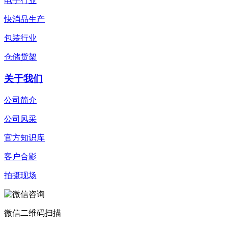
电子行业
快消品生产
包装行业
仓储货架
关于我们
公司简介
公司风采
官方知识库
客户合影
拍摄现场
微信二维码扫描