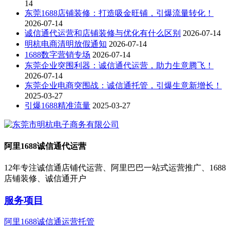
14
东莞1688店铺装修：打造吸金旺铺，引爆流量转化！
2026-07-14
诚信通代运营和店铺装修与优化有什么区别
2026-07-14
明杭电商清明放假通知
2026-07-14
1688数字营销专场
2026-07-14
东莞企业突围利器：诚信通代运营，助力生意腾飞！
2026-07-14
东莞企业电商突围战：诚信通托管，引爆生意新增长！
2025-03-27
引爆1688精准流量
2025-03-27
阿里1688诚信通代运营
12年专注诚信通店铺代运营、阿里巴巴一站式运营推广、1688
店铺装修、诚信通开户
服务项目
阿里1688诚信通运营托管