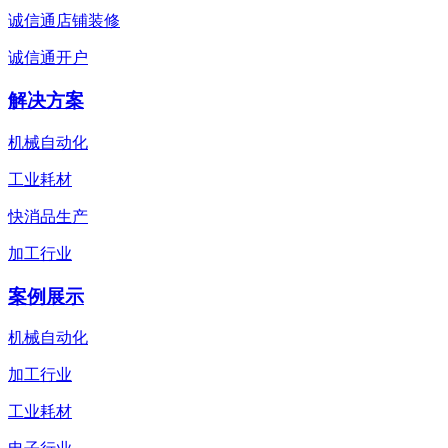
诚信通店铺装修
诚信通开户
解决方案
机械自动化
工业耗材
快消品生产
加工行业
案例展示
机械自动化
加工行业
工业耗材