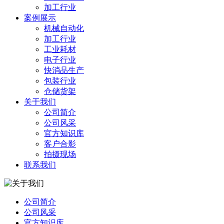
加工行业
案例展示
机械自动化
加工行业
工业耗材
电子行业
快消品生产
包装行业
仓储货架
关于我们
公司简介
公司风采
官方知识库
客户合影
拍摄现场
联系我们
公司简介
公司风采
官方知识库