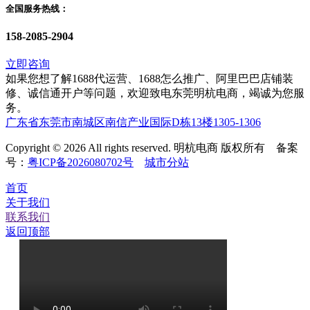
全国服务热线：
158-2085-2904
立即咨询
如果您想了解1688代运营、1688怎么推广、阿里巴巴店铺装
修、诚信通开户等问题，欢迎致电东莞明杭电商，竭诚为您服
务。
广东省东莞市南城区南信产业国际D栋13楼1305-1306
Copyright © 2026 All rights reserved. 明杭电商 版权所有 备案
号：
粤ICP备2026080702号
城市分站
首页
关于我们
联系我们
返回顶部