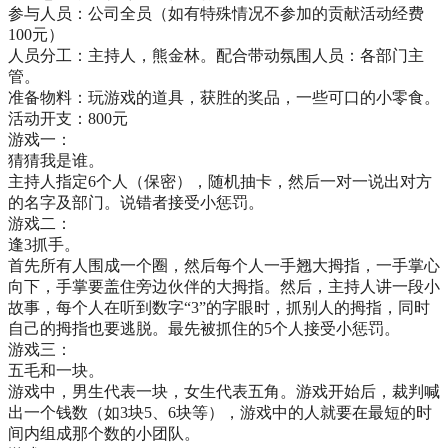
参与人员：公司全员（如有特殊情况不参加的贡献活动经费
100元）
人员分工：主持人，熊金林。配合带动氛围人员：各部门主
管。
准备物料：玩游戏的道具，获胜的奖品，一些可口的小零食。
活动开支：800元
游戏一：
猜猜我是谁。
主持人指定6个人（保密），随机抽卡，然后一对一说出对方
的名字及部门。说错者接受小惩罚。
游戏二：
逢3抓手。
首先所有人围成一个圈，然后每个人一手翘大拇指，一手掌心
向下，手掌要盖住旁边伙伴的大拇指。然后，主持人讲一段小
故事，每个人在听到数字“3”的字眼时，抓别人的拇指，同时
自己的拇指也要逃脱。最先被抓住的5个人接受小惩罚。
游戏三：
五毛和一块。
游戏中，男生代表一块，女生代表五角。游戏开始后，裁判喊
出一个钱数（如3块5、6块等），游戏中的人就要在最短的时
间内组成那个数的小团队。