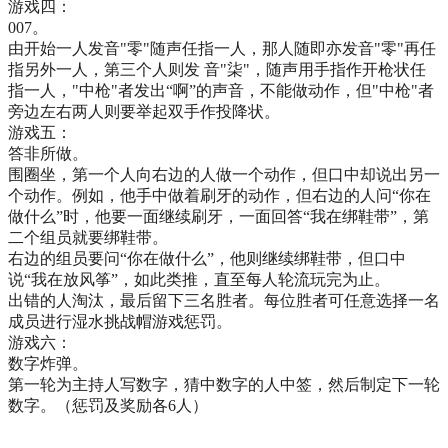
游戏四：
007。
由开始一人发音"零"随声任指一人，那人随即亦发音"零"再任
指另外一人，第三个人则发 音"柒"，随声用手指作开枪状任
指一人，"中枪"者发出“啊”的声音，不能做动作，但"中枪"者
旁边左右两人则要举起双手作投降状。
游戏五：
答非所做。
围圈坐，第一个人向右边的人做一个动作，但口中却说出另一
个动作。例如，他手中做着刷牙的动作，但右边的人问“你在
做什么”时，他要一面继续刷牙，一面回答“我在绑鞋带”，第
二个组员就要绑鞋带。
右边的组员要问“你在做什么”，他则继续绑鞋带，但口中
说“我在放风筝”，如此类推，直至每人轮流玩完为止。
出错的人淘汰，最后留下三名胜者。每位胜者可任意选择一名
成员进行湿水挑战帽游戏惩罚。
游戏六：
数字炸弹。
第一轮为主持人写数字，猜中数字的人中签，然后制定下一轮
数字。（惩罚及奖励各6人）