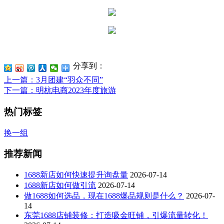
分享到：
上一篇
：3月团建“羽众不同”
下一篇
：明杭电商2023年度旅游
热门标签
换一组
推荐新闻
1688新店如何快速提升询盘量
2026-07-14
1688新店如何做引流
2026-07-14
做1688如何选品，现在1688爆品规则是什么？
2026-07-
14
东莞1688店铺装修：打造吸金旺铺，引爆流量转化！