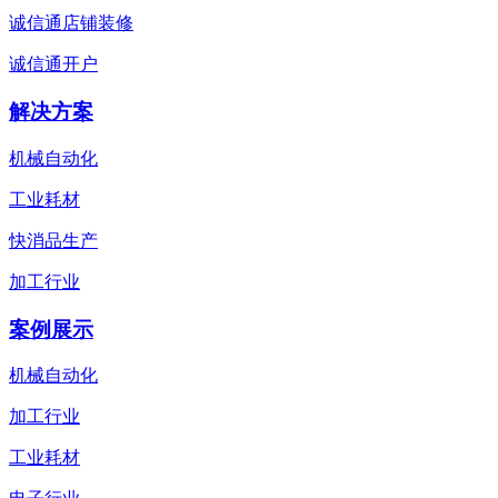
诚信通店铺装修
诚信通开户
解决方案
机械自动化
工业耗材
快消品生产
加工行业
案例展示
机械自动化
加工行业
工业耗材