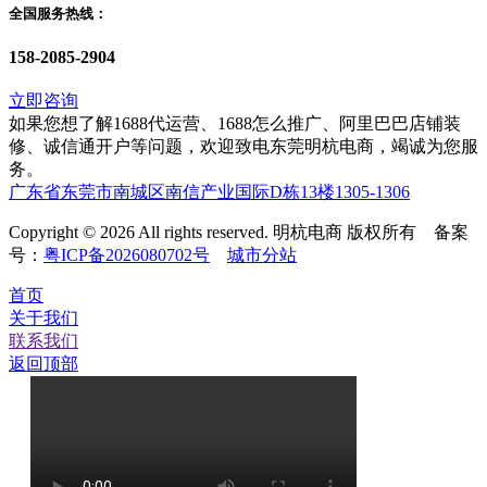
全国服务热线：
158-2085-2904
立即咨询
如果您想了解1688代运营、1688怎么推广、阿里巴巴店铺装
修、诚信通开户等问题，欢迎致电东莞明杭电商，竭诚为您服
务。
广东省东莞市南城区南信产业国际D栋13楼1305-1306
Copyright © 2026 All rights reserved. 明杭电商 版权所有 备案
号：
粤ICP备2026080702号
城市分站
首页
关于我们
联系我们
返回顶部