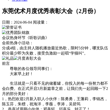
东莞优术月度优秀表彰大会（2月份）
日期：2024-06-04
阅读量：
会议热身环节《听歌识曲》
会前热身小活动：
分成4组，由主持人随机播放最近热歌，限时5分钟，哪支队伍
积分最少即为失败，接受负激励一起唱“学猫叫”。
前言
尊敬的各位领导同事们：
大家早上好！
生活就是一只看不见的储蓄罐，你投入的每一份努力都不
会白费。在正式开启3月新篇章之前，让我们先一起回顾一下2
月的部分美好：
1，热烈欢迎2月新入职人小伙伴：陈勇勇，王藩莉，李锦杰，
陈玉芬，朱標，祝海洋，李薇，李涛，吴碧筠
2，恭喜试用期小伙伴：邓美轩，邱嘉乐，转正了！