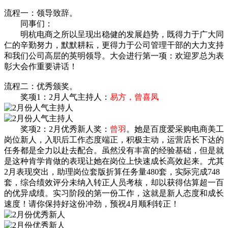
流程一：领导致辞。
同事们：
明杭电商之所以呈现出稳健的发展趋势，既得力于广大同
仁的辛勤努力，默默耕耘，更得力于公司管理干部的大力支持
和我们公司高层的英明领导。大会进行第一项：欢迎罗总为表
彰大会作重要讲话！
流程二：优秀颁奖。
奖项1：2月人气主持人：
易方，曾喜凤
奖项2：2月优秀新人奖：
曾羽
。她是百度爱采购电商美工
岗位新人，入职后工作态度端正，积极主动，运营店长下达的
任务都是全力以赴去配合。虽然没有丰富的经验基础，但是就
是这种肯学肯做的表现让她在岗位上快速成长高效起来。尤其
2月表现突出，助理岗位套版折算任务量480套，实际完成748
套，综合绩效评分未纳入转正人员考核，却以获得估算超一百
的优异成绩。实习阶段的第一份工作，这就是新人态度和成长
速度！请你保持好这份冲劲，预祝4月顺利转正！