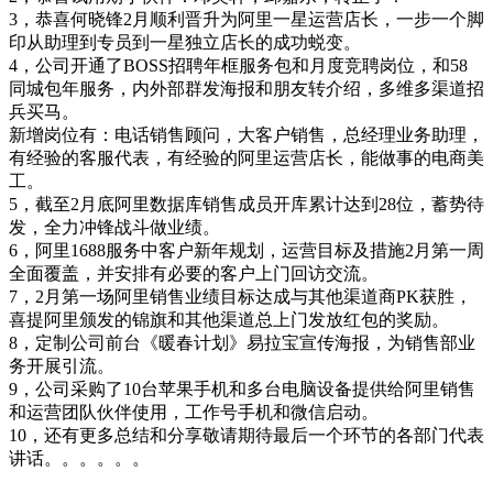
3，恭喜何晓锋2月顺利晋升为阿里一星运营店长，一步一个脚
印从助理到专员到一星独立店长的成功蜕变。
4，公司开通了BOSS招聘年框服务包和月度竞聘岗位，和58
同城包年服务，内外部群发海报和朋友转介绍，多维多渠道招
兵买马。
新增岗位有：电话销售顾问，大客户销售，总经理业务助理，
有经验的客服代表，有经验的阿里运营店长，能做事的电商美
工。
5，截至2月底阿里数据库销售成员开库累计达到28位，蓄势待
发，全力冲锋战斗做业绩。
6，阿里1688服务中客户新年规划，运营目标及措施2月第一周
全面覆盖，并安排有必要的客户上门回访交流。
7，2月第一场阿里销售业绩目标达成与其他渠道商PK获胜，
喜提阿里颁发的锦旗和其他渠道总上门发放红包的奖励。
8，定制公司前台《暖春计划》易拉宝宣传海报，为销售部业
务开展引流。
9，公司采购了10台苹果手机和多台电脑设备提供给阿里销售
和运营团队伙伴使用，工作号手机和微信启动。
10，还有更多总结和分享敬请期待最后一个环节的各部门代表
讲话。。。。。。