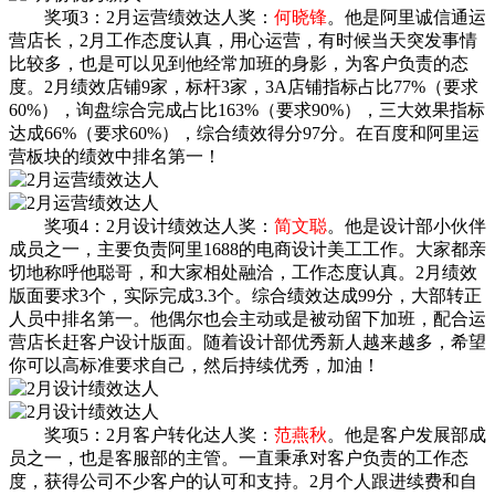
奖项3：2月运营绩效达人奖：
何晓锋
。他是阿里诚信通运
营店长，2月工作态度认真，用心运营，有时候当天突发事情
比较多，也是可以见到他经常加班的身影，为客户负责的态
度。2月绩效店铺9家，标杆3家，3A店铺指标占比77%（要求
60%），询盘综合完成占比163%（要求90%），三大效果指标
达成66%（要求60%），综合绩效得分97分。在百度和阿里运
营板块的绩效中排名第一！
奖项4：2月设计绩效达人奖：
简文聪
。他是设计部小伙伴
成员之一，主要负责阿里1688的电商设计美工工作。大家都亲
切地称呼他聪哥，和大家相处融洽，工作态度认真。2月绩效
版面要求3个，实际完成3.3个。综合绩效达成99分，大部转正
人员中排名第一。他偶尔也会主动或是被动留下加班，配合运
营店长赶客户设计版面。随着设计部优秀新人越来越多，希望
你可以高标准要求自己，然后持续优秀，加油！
奖项5：2月客户转化达人奖：
范燕秋
。他是客户发展部成
员之一，也是客服部的主管。一直秉承对客户负责的工作态
度，获得公司不少客户的认可和支持。2月个人跟进续费和自